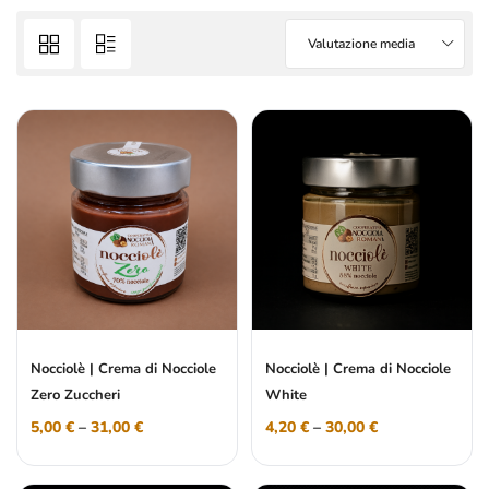
Valutazione media
Nocciolè | Crema di Nocciole
Nocciolè | Crema di Nocciole
Zero Zuccheri
White
5,00
€
–
31,00
€
4,20
€
–
30,00
€