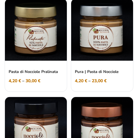
Pasta di Nocciole Pralinata
Pura | Pasta di Nocciole
4,20
€
–
30,00
€
4,20
€
–
23,00
€