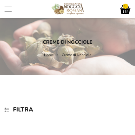
0
CREME DI NOCCIOLE
Home
Creme di Nocciole
FILTRA