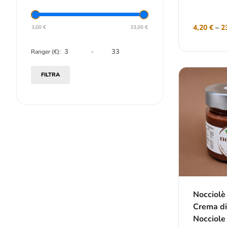
4,20
€
–
2
3,00
€
33,00
€
Ranger (€):
-
FILTRA
Nocciolè 
Crema di
Nocciole