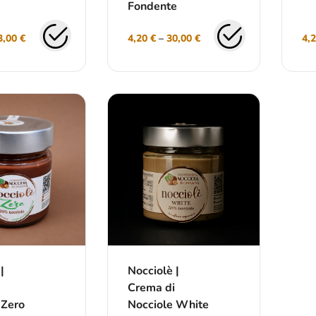
Fondente
3,00
€
4,20
€
–
30,00
€
4,
|
Nocciolè |
Crema di
 Zero
Nocciole White