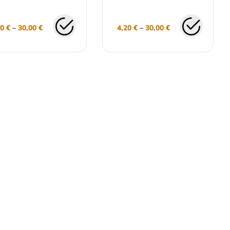
20
€
–
30,00
€
4,20
€
–
30,00
€