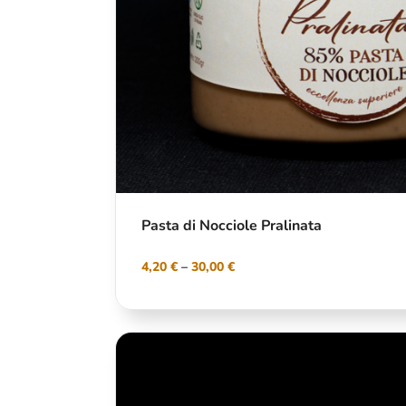
Pasta di Nocciole Pralinata
4,20
€
–
30,00
€