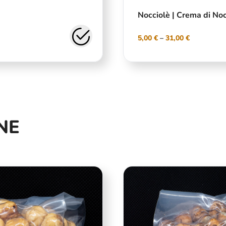
Nocciolè | Crema di Noc
5,00
€
–
31,00
€
NE