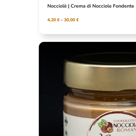
Nocciolè | Crema di Nocciole Fondente
4,20
€
–
30,00
€