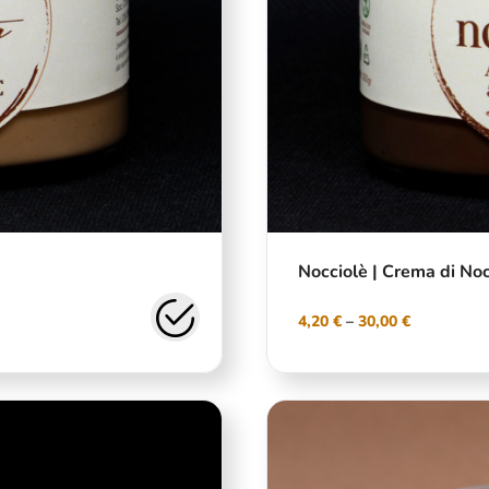
Nocciolè | Crema di Nocc
4,20
€
–
30,00
€