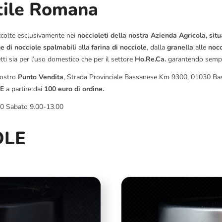
tile Romana
ccolte esclusivamente nei
noccioleti della nostra Azienda Agricola, situ
e di nocciole spalmabili
alla
farina di nocciole
, dalla
granella
alle
nocc
etti sia per l’uso domestico che per il settore
Ho.Re.Ca.
garantendo sempr
nostro
Punto Vendita
, Strada Provinciale Bassanese Km 9300, 01030 B
TE
a partire dai
100 euro di ordine.
00 Sabato 9.00-13.00
OLE